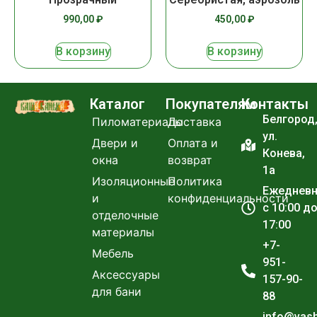
990,00
₽
450,00
₽
В корзину
В корзину
Каталог
Покупателям
Контакты
Белгород
Пиломатериалы
Доставка
ул.
Двери и
Оплата и
Конева,
окна
возврат
1а
Изоляционные
Политика
Ежеднев
и
конфиденциальности
с 10:00 д
отделочные
17:00
материалы
+7-
Мебель
951-
Аксессуары
157-90-
для бани
88
info@vas