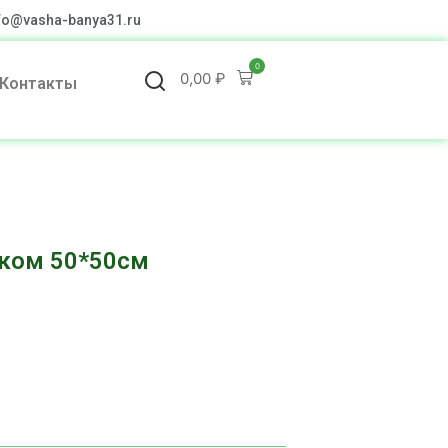
fo@vasha-banya31.ru
0
0,00
₽
Контакты
ком 50*50см