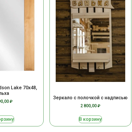
son Lake 70х48,
льха
Зеркало с полочкой с надписью
90,00
₽
2 800,00
₽
орзину
В корзину