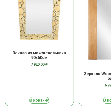
Зекало из можжевельника
90х60см
7 920,00
₽
Зеркало Wood
о
6 9
В корзину
В к