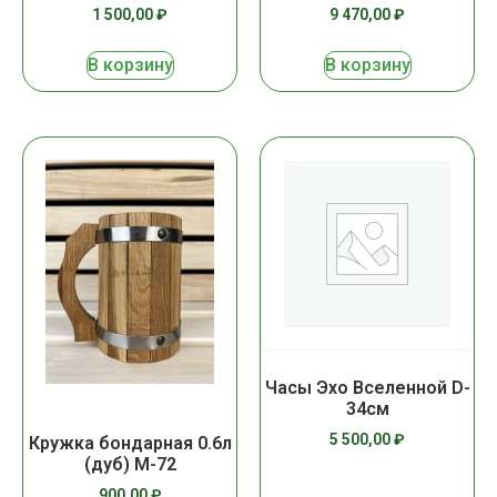
1 500,00
₽
9 470,00
₽
В корзину
В корзину
Часы Эхо Вселенной D-
34см
5 500,00
₽
Кружка бондарная 0.6л
(дуб) М-72
900,00
₽