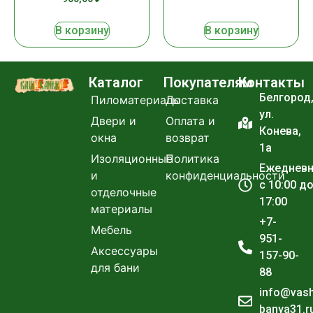
В корзину
В корзину
Каталог
Покупателям
Контакты
Белгород
Пиломатериалы
Доставка
ул.
Двери и
Оплата и
Конева,
окна
возврат
1а
Изоляционные
Политика
Ежеднев
и
конфиденциальности
с 10:00 д
отделочные
17:00
материалы
+7-
Мебель
951-
Аксессуары
157-90-
для бани
88
info@vas
banya31.r