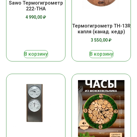
Sawo Термогигрометр
222-THA
4 990,00
₽
Термогигрометр ТН-13R
капля (канад. кедр)
3 550,00
₽
В корзину
В корзину