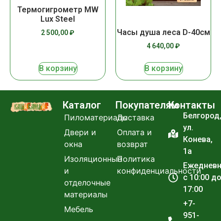
Термогигрометр MW
Lux Steel
Часы душа леса D-40см
2 500,00
₽
4 640,00
₽
В корзину
В корзину
Каталог
Покупателям
Контакты
Белгород
Пиломатериалы
Доставка
ул.
Двери и
Оплата и
Конева,
окна
возврат
1а
Изоляционные
Политика
Ежеднев
и
конфиденциальности
с 10:00 д
отделочные
17:00
материалы
+7-
Мебель
951-