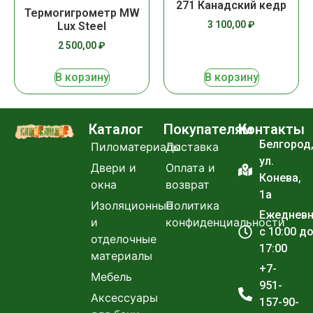
271 Канадский кедр
Термогигрометр MW
3 100,00
₽
Lux Steel
2 500,00
₽
В корзину
В корзину
Каталог
Покупателям
Контакты
Белгород
Пиломатериалы
Доставка
ул.
Двери и
Оплата и
Конева,
окна
возврат
1а
Изоляционные
Политика
Ежеднев
и
конфиденциальности
с 10:00 д
отделочные
17:00
материалы
+7-
Мебель
951-
Аксессуары
157-90-