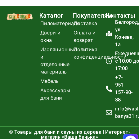
Каталог
Покупателям
Контакты
Белгород
Пиломатериалы
Доставка
ул.
Двери и
Оплата и
Конева,
окна
возврат
1а
Изоляционные
Политика
Ежеднев
и
конфиденциальности
с 10:00 д
отделочные
17:00
материалы
+7-
Мебель
951-
Аксессуары
157-90-
для бани
88
info@vas
banya31.r
© Товары для бани и сауны из дерева | Интернет-
магазин «Ваша банька»