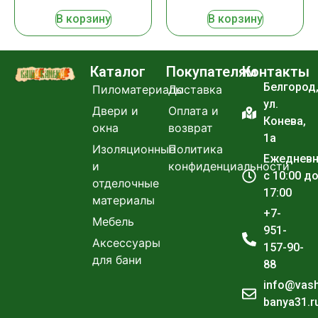
В корзину
В корзину
Каталог
Покупателям
Контакты
Белгород
Пиломатериалы
Доставка
ул.
Двери и
Оплата и
Конева,
окна
возврат
1а
Изоляционные
Политика
Ежеднев
и
конфиденциальности
с 10:00 д
отделочные
17:00
материалы
+7-
Мебель
951-
Аксессуары
157-90-
для бани
88
info@vas
banya31.r