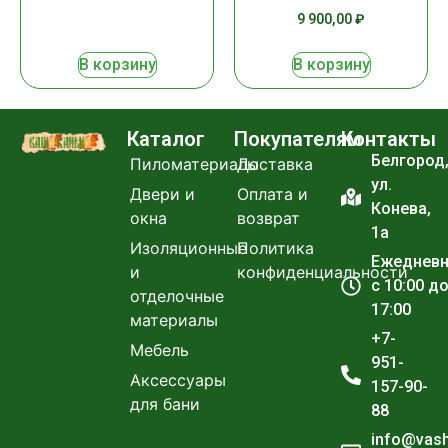
9 900,00
₽
В корзину
В корзину
Каталог
Покупателям
Контакты
Белгород
Пиломатериалы
Доставка
ул.
Двери и
Оплата и
Конева,
окна
возврат
1а
Изоляционные
Политика
Ежеднев
и
конфиденциальности
с 10:00 д
отделочные
17:00
материалы
+7-
Мебель
951-
Аксессуары
157-90-
для бани
88
info@vas