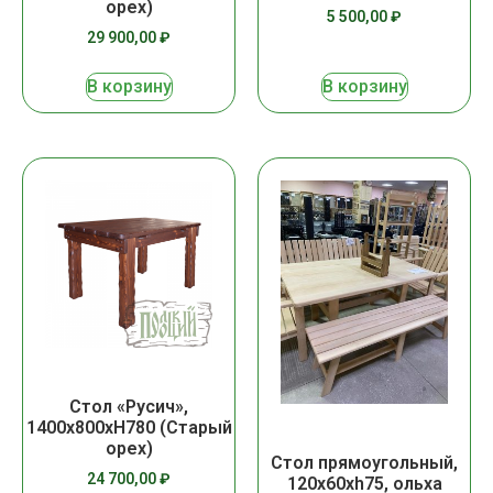
орех)
5 500,00
₽
29 900,00
₽
В корзину
В корзину
Стол «Русич»,
1400х800хH780 (Старый
орех)
Стол прямоугольный,
24 700,00
₽
120х60хh75, ольха