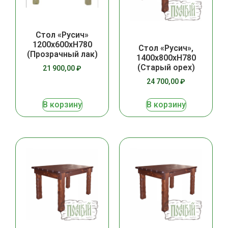
Стол «Русич»
1200х600хН780
Стол «Русич»,
(Прозрачный лак)
1400х800хH780
(Старый орех)
21 900,00
₽
24 700,00
₽
В корзину
В корзину