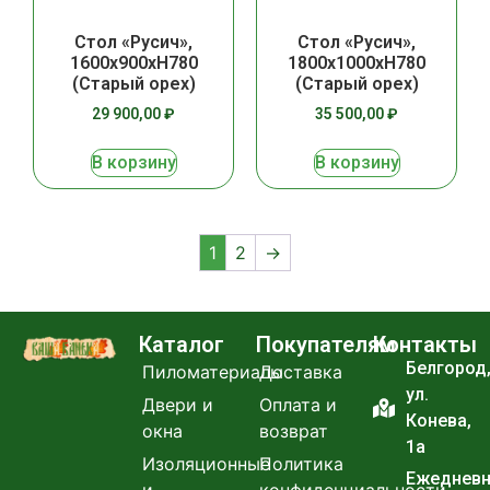
Стол «Русич»,
Стол «Русич»,
1600х900хH780
1800х1000хH780
(Старый орех)
(Старый орех)
29 900,00
₽
35 500,00
₽
В корзину
В корзину
1
2
→
Каталог
Покупателям
Контакты
Белгород
Пиломатериалы
Доставка
ул.
Двери и
Оплата и
Конева,
окна
возврат
1а
Изоляционные
Политика
Ежеднев