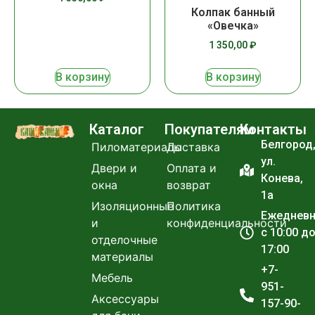
Колпак банный
«Овечка»
1 350,00
₽
В корзину
В корзину
Каталог
Покупателям
Контакты
Белгород
Пиломатериалы
Доставка
ул.
Двери и
Оплата и
Конева,
окна
возврат
1а
Изоляционные
Политика
Ежеднев
и
конфиденциальности
с 10:00 д
отделочные
17:00
материалы
+7-
Мебель
951-
Аксессуары
157-90-