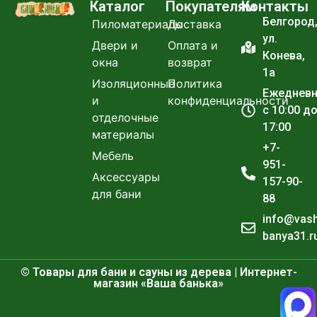
Каталог
Покупателям
Контакты
Белгород
Пиломатериалы
Доставка
ул.
Двери и
Оплата и
Конева,
окна
возврат
1а
Изоляционные
Политика
Ежеднев
и
конфиденциальности
с 10:00 д
отделочные
17:00
материалы
+7-
Мебель
951-
Аксессуары
157-90-
для бани
88
info@vas
banya31.r
© Товары для бани и сауны из дерева | Интернет-
магазин «Ваша банька»