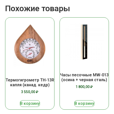
Похожие товары
Часы песочные MW-013
(осина + черная сталь)
Термогигрометр ТН-13R
капля (канад. кедр)
1 800,00
₽
3 550,00
₽
В корзину
В корзину