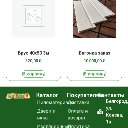
Брус 40х50 3м
Вагонка заказ
320,00
₽
10 000,00
₽
В корзину
В корзину
Каталог
Покупателям
Контакты
Белгород
Пиломатериалы
Доставка
ул.
Двери и
Оплата и
Конева,
окна
возврат
1а
Изоляционные
Политика