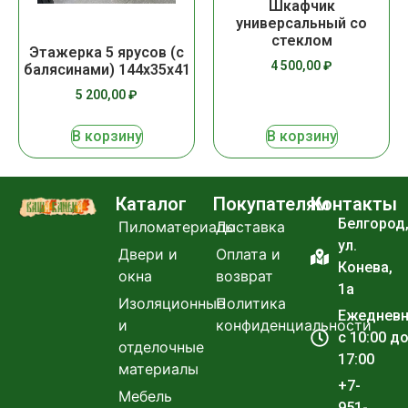
Шкафчик
универсальный со
стеклом
Этажерка 5 ярусов (с
4 500,00
₽
балясинами) 144х35х41
5 200,00
₽
В корзину
В корзину
Каталог
Покупателям
Контакты
Белгород
Пиломатериалы
Доставка
ул.
Двери и
Оплата и
Конева,
окна
возврат
1а
Изоляционные
Политика
Ежеднев
и
конфиденциальности
с 10:00 д
отделочные
17:00
материалы
+7-
Мебель
951-