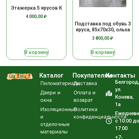
Этажерка 5 ярусов К
4 000,00
₽
Подставка под обувь 3
яруса, 85х70х30, ольха
3 800,00
₽
В корзину
В корзину
Каталог
Покупателям
Контакты
Белгород
Пиломатериалы
Доставка
ул.
Двери и
Оплата и
Конева,
окна
возврат
1а
Изоляционные
Политика
Ежеднев
и
конфиденциальности
с 10:00 д
отделочные
17:00
материалы
+7-