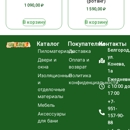
(ротанг)
1 090,00
₽
1 590,00
₽
В корзину
В корзину
Каталог
Покупателям
Контакты
Белгород
Пиломатериалы
Доставка
ул.
Двери и
Оплата и
Конева,
окна
возврат
1а
Изоляционные
Политика
Ежеднев
и
конфиденциальности
с 10:00 д
отделочные
17:00
материалы
+7-
Мебель
951-
Аксессуары
157-90-
для бани
88