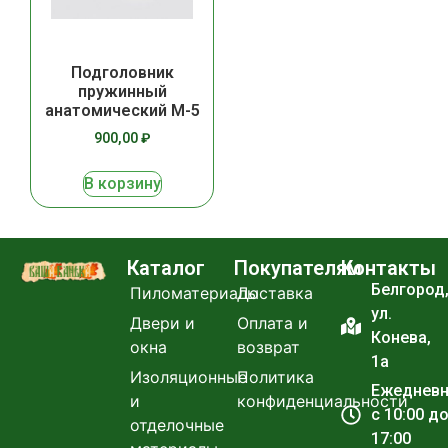
Подголовник
пружинный
анатомический М-5
900,00
₽
В корзину
Каталог
Покупателям
Контакты
Белгород
Пиломатериалы
Доставка
ул.
Двери и
Оплата и
Конева,
окна
возврат
1а
Изоляционные
Политика
Ежеднев
и
конфиденциальности
с 10:00 д
отделочные
17:00