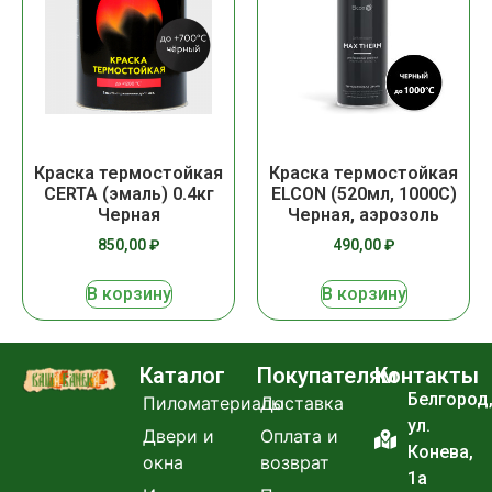
Краска термостойкая
Краска термостойкая
CERTA (эмаль) 0.4кг
ELCON (520мл, 1000С)
Черная
Черная, аэрозоль
850,00
₽
490,00
₽
В корзину
В корзину
Каталог
Покупателям
Контакты
Белгород
Пиломатериалы
Доставка
ул.
Двери и
Оплата и
Конева,
окна
возврат
1а