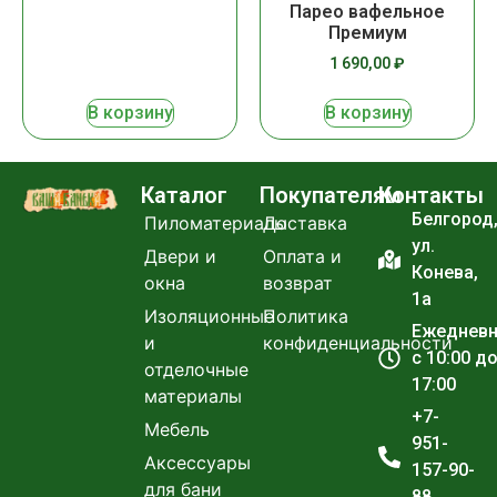
Парео вафельное
Премиум
1 690,00
₽
В корзину
В корзину
Каталог
Покупателям
Контакты
Белгород
Пиломатериалы
Доставка
ул.
Двери и
Оплата и
Конева,
окна
возврат
1а
Изоляционные
Политика
Ежеднев
и
конфиденциальности
с 10:00 д
отделочные
17:00
материалы
+7-
Мебель
951-
Аксессуары
157-90-
для бани
88