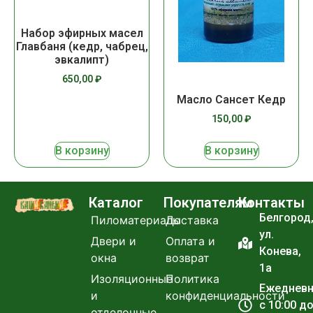
Набор эфирных масел
Главбаня (кедр, чабрец,
эвкалипт)
650,00
₽
Масло Сансет Кедр
150,00
₽
В корзину
В корзину
Каталог
Покупателям
Контакты
Белгород
Пиломатериалы
Доставка
ул.
Двери и
Оплата и
Конева,
окна
возврат
1а
Изоляционные
Политика
Ежеднев
и
конфиденциальности
с 10:00 д
отделочные