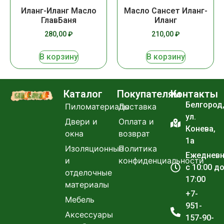
Иланг-Иланг Масло
Масло Сансет Иланг-
ГлавБаня
Иланг
280,00
₽
210,00
₽
В корзину
В корзину
Каталог
Покупателям
Контакты
Белгород
Пиломатериалы
Доставка
ул.
Двери и
Оплата и
Конева,
окна
возврат
1а
Изоляционные
Политика
Ежеднев
и
конфиденциальности
с 10:00 д
отделочные
17:00
материалы
+7-
Мебель
951-
Аксессуары
157-90-