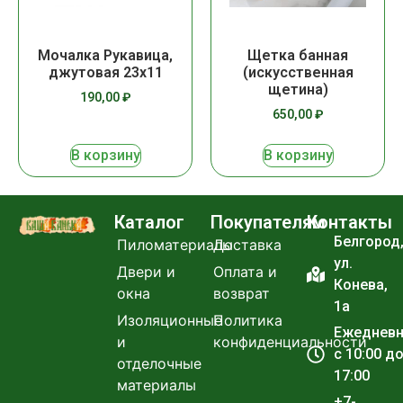
Мочалка Рукавица,
Щетка банная
джутовая 23х11
(искусственная
щетина)
190,00
₽
650,00
₽
В корзину
В корзину
Каталог
Покупателям
Контакты
Белгород
Пиломатериалы
Доставка
ул.
Двери и
Оплата и
Конева,
окна
возврат
1а
Изоляционные
Политика
Ежеднев
и
конфиденциальности
с 10:00 д
отделочные
17:00
материалы
+7-