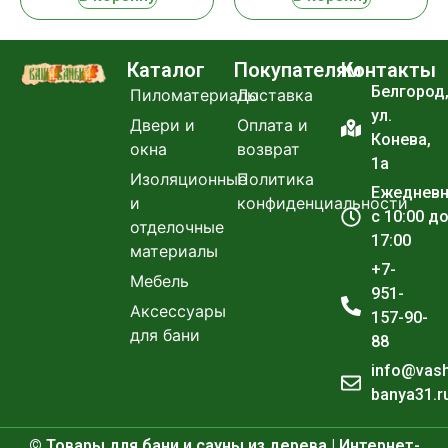
Каталог
Покупателям
Контакты
Белгород
Пиломатериалы
Доставка
ул.
Двери и
Оплата и
Конева,
окна
возврат
1а
Изоляционные
Политика
Ежеднев
и
конфиденциальности
с 10:00 д
отделочные
17:00
материалы
+7-
Мебель
951-
Аксессуары
157-90-
для бани
88
info@vas
banya31.r
© Товары для бани и сауны из дерева | Интернет-