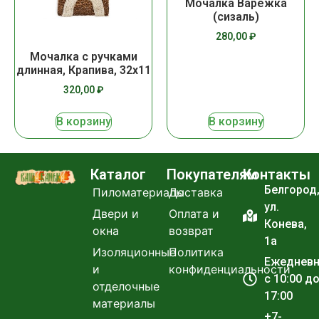
Мочалка Варежка
(сизаль)
280,00
₽
Мочалка с ручками
длинная, Крапива, 32х11
320,00
₽
В корзину
В корзину
Каталог
Покупателям
Контакты
Белгород
Пиломатериалы
Доставка
ул.
Двери и
Оплата и
Конева,
окна
возврат
1а
Изоляционные
Политика
Ежеднев
и
конфиденциальности
с 10:00 д
отделочные
17:00
материалы
+7-