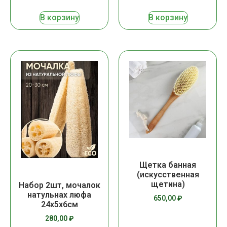
В корзину
В корзину
Щетка банная
(искусственная
щетина)
Набор 2шт, мочалок
натульнах люфа
650,00
₽
24х5х6см
280,00
₽