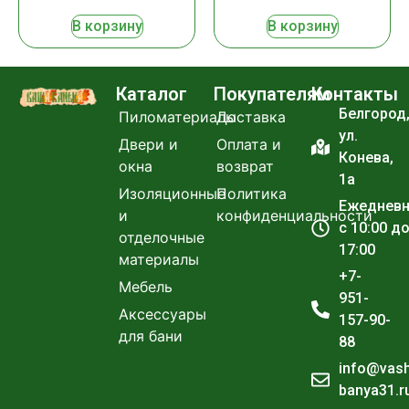
В корзину
В корзину
Каталог
Покупателям
Контакты
Белгород
Пиломатериалы
Доставка
ул.
Двери и
Оплата и
Конева,
окна
возврат
1а
Изоляционные
Политика
Ежеднев
и
конфиденциальности
с 10:00 д
отделочные
17:00
материалы
+7-
Мебель
951-
Аксессуары
157-90-
для бани
88
info@vas
banya31.r