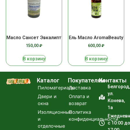
Масло Сансет Эвкалипт
Ель Масло AromaBeauty
150,00
₽
600,00
₽
В корзину
В корзину
Каталог
Покупателям
Контакты
Белгород
Пиломатериалы
Доставка
ул.
Двери и
Оплата и
Конева,
окна
возврат
1а
Изоляционные
Политика
Ежеднев
и
конфиденциальности
с 10:00 д
отделочные
17:00