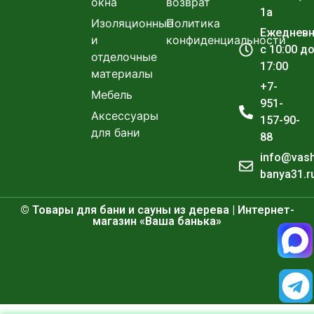
окна
возврат
1а
Изоляционные
Политика
Ежеднев
и
конфиденциальности
с 10:00 д
отделочные
17:00
материалы
+7-
Мебель
951-
Аксессуары
157-90-
для бани
88
info@vas
banya31.r
© Товары для бани и сауны из дерева | Интернет-
магазин «Ваша банька»