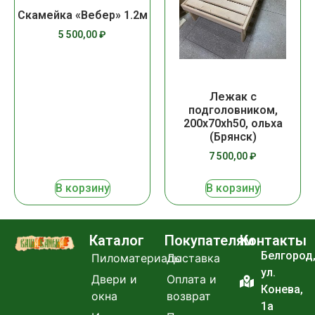
Скамейка «Вебер» 1.2м
5 500,00
₽
Лежак с
подголовником,
200х70хh50, ольха
(Брянск)
7 500,00
₽
В корзину
В корзину
Каталог
Покупателям
Контакты
Белгород
Пиломатериалы
Доставка
ул.
Двери и
Оплата и
Конева,
окна
возврат
1а