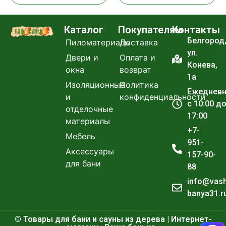
Каталог
Покупателям
Контакты
Белгород
Пиломатериалы
Доставка
ул.
Двери и
Оплата и
Конева,
окна
возврат
1а
Изоляционные
Политика
Ежеднев
и
конфиденциальности
с 10:00 д
отделочные
17:00
материалы
+7-
Мебель
951-
Аксессуары
157-90-
для бани
88
info@vas
banya31.r
© Товары для бани и сауны из дерева | Интернет-