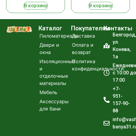
В корзину
В корзину
Каталог
Покупателям
Контакты
Белгород
Пиломатериалы
Доставка
ул.
Двери и
Оплата и
Конева,
окна
возврат
1а
Изоляционные
Политика
Ежеднев
и
конфиденциальности
с 10:00 д
отделочные
17:00
материалы
+7-
Мебель
951-
Аксессуары
157-90-
для бани
88
info@vas
banya31.r