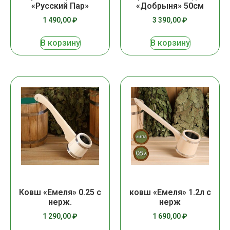
«Русский Пар»
«Добрыня» 50см
1 490,00
₽
3 390,00
₽
В корзину
В корзину
Ковш «Емеля» 0.25 с
ковш «Емеля» 1.2л с
нерж.
нерж
1 290,00
₽
1 690,00
₽