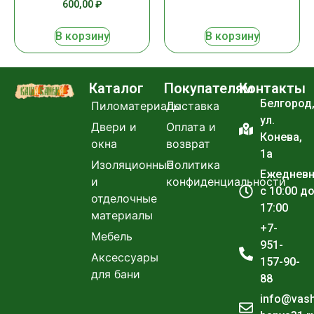
600,00
₽
В корзину
В корзину
Каталог
Покупателям
Контакты
Белгород
Пиломатериалы
Доставка
ул.
Двери и
Оплата и
Конева,
окна
возврат
1а
Изоляционные
Политика
Ежеднев
и
конфиденциальности
с 10:00 д
отделочные
17:00
материалы
+7-
Мебель
951-
Аксессуары
157-90-
для бани
88
info@vas