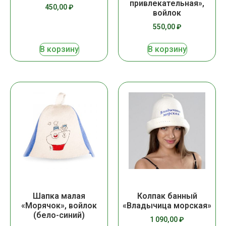
привлекательная»,
450,00
₽
войлок
550,00
₽
В корзину
В корзину
Шапка малая
Колпак банный
«Морячок», войлок
«Владычица морская»
(бело-синий)
1 090,00
₽