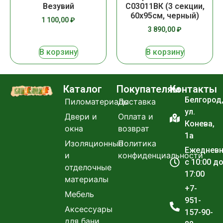
Везувий
С03011ВК (3 секции,
60х95см, черный)
1 100,00
₽
3 890,00
₽
В корзину
В корзину
Каталог
Покупателям
Контакты
Белгород
Пиломатериалы
Доставка
ул.
Двери и
Оплата и
Конева,
окна
возврат
1а
Изоляционные
Политика
Ежеднев
и
конфиденциальности
с 10:00 д
отделочные
17:00
материалы
+7-
Мебель
951-
Аксессуары
157-90-
для бани