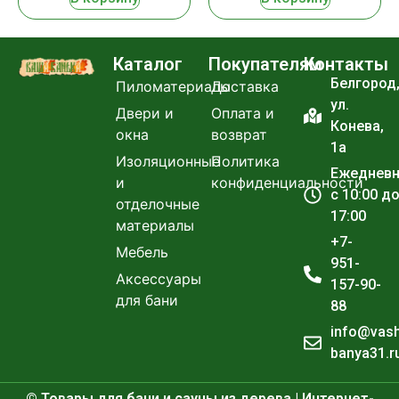
Каталог
Покупателям
Контакты
Белгород
Пиломатериалы
Доставка
ул.
Двери и
Оплата и
Конева,
окна
возврат
1а
Изоляционные
Политика
Ежеднев
и
конфиденциальности
с 10:00 д
отделочные
17:00
материалы
+7-
Мебель
951-
Аксессуары
157-90-
для бани
88
info@vas
banya31.r
© Товары для бани и сауны из дерева | Интернет-