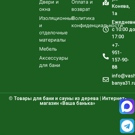
Двери и
Оплата и
Конева,
окна
возврат
1а
Изоляционные
Политика
Ежеднев
и
конфиденциальности
с 10:00 д
отделочные
17:00
материалы
+7-
Мебель
951-
Аксессуары
157-90-
для бани
88
info@vas
banya31.r
© Товары для бани и сауны из дерева | Интернет-
магазин «Ваша банька»