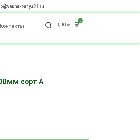
fo@vasha-banya31.ru
0
0,00
₽
Контакты
00мм сорт А