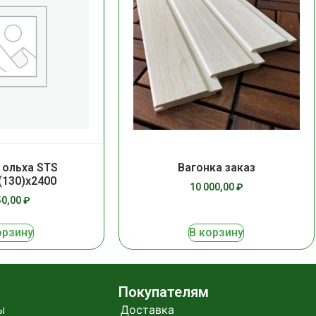
 ольха STS
Вагонка заказ
(130)х2400
10 000,00
₽
50,00
₽
орзину
В корзину
Покупателям
ы
Доставка