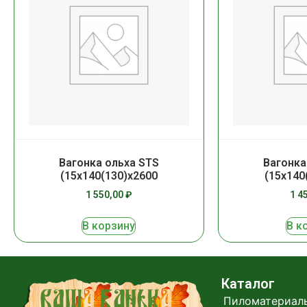
Вагонка ольха STS
Вагонка
(15х140(130)х2600
(15х140
1 550,00
₽
1 4
В корзину
В к
Каталог
Пиломатериал