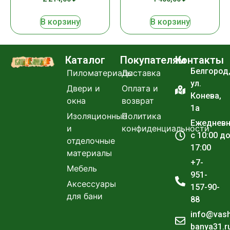
В корзину
В корзину
Каталог
Покупателям
Контакты
Белгород
Пиломатериалы
Доставка
ул.
Двери и
Оплата и
Конева,
окна
возврат
1а
Изоляционные
Политика
Ежеднев
и
конфиденциальности
с 10:00 д
отделочные
17:00
материалы
+7-
Мебель
951-
Аксессуары
157-90-
для бани
88
info@vas
banya31.r