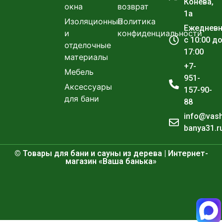
Конева,
окна
возврат
1а
Изоляционные
Политика
Ежеднев
и
конфиденциальности
с 10:00 д
отделочные
17:00
материалы
+7-
Мебель
951-
Аксессуары
157-90-
для бани
88
info@vas
banya31.r
© Товары для бани и сауны из дерева | Интернет-
магазин «Ваша банька»