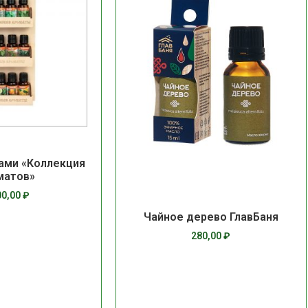
ами «Коллекция
матов»
00,00
₽
Чайное дерево ГлавБаня
280,00
₽