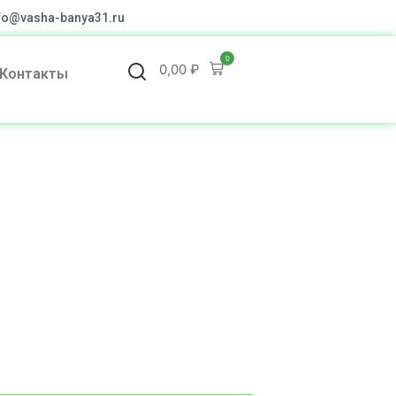
fo@vasha-banya31.ru
0
0,00
₽
Контакты