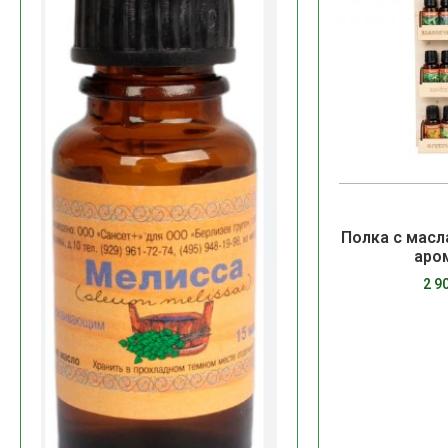
Полка с масл
аро
2 9