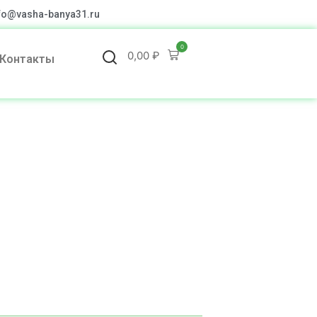
fo@vasha-banya31.ru
0
0,00
₽
Контакты