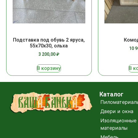
Подставка под обувь 2 яруса,
Комод
55х70х30, ольха
10 
3 200,00
₽
В корзину
В к
Каталог
Пиломатериал
Двери и окна
Изоляционные 
материалы
Мебель