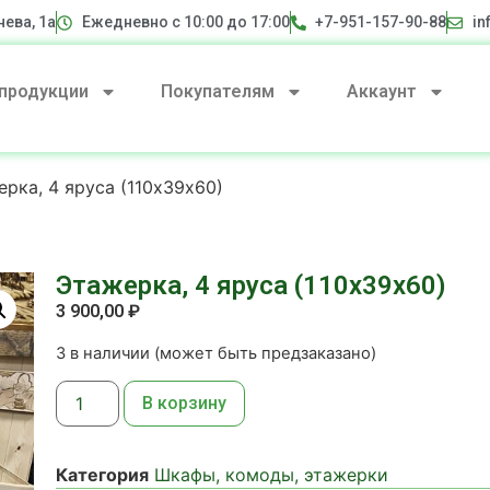
нева, 1а
Ежедневно с 10:00 до 17:00
+7-951-157-90-88
in
 продукции
Покупателям
Аккаунт
рка, 4 яруса (110х39х60)
Этажерка, 4 яруса (110х39х60)
3 900,00
₽
3 в наличии (может быть предзаказано)
В корзину
Категория
Шкафы, комоды, этажерки