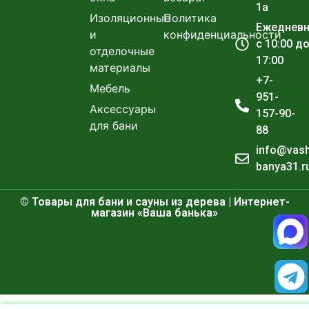
1а
Изоляционные
Политика
Ежеднев
и
конфиденциальности
с 10:00 д
отделочные
17:00
материалы
+7-
Мебель
951-
Аксессуары
157-90-
для бани
88
info@vas
banya31.r
© Товары для бани и сауны из дерева | Интернет-
магазин «Ваша банька»