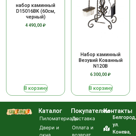
набор каминный
D15016BK (60см,
черный)
4 490,00
₽
Набор каминный
Везувий Кованный
N120B
6 300,00
₽
В корзину
В корзину
Каталог
Покупателям
Контакты
Белгород
Пиломатериалы
Доставка
ул.
Двери и
Оплата и
Конева,
окна
возврат