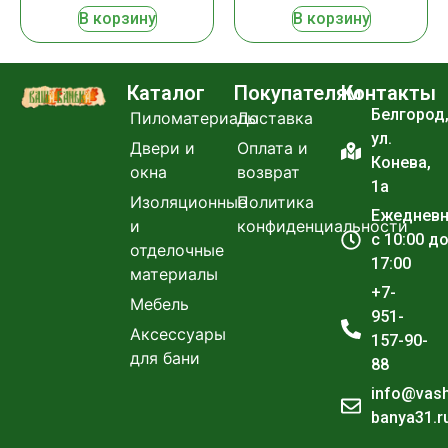
В корзину
В корзину
Каталог
Покупателям
Контакты
Белгород
Пиломатериалы
Доставка
ул.
Двери и
Оплата и
Конева,
окна
возврат
1а
Изоляционные
Политика
Ежеднев
и
конфиденциальности
с 10:00 д
отделочные
17:00
материалы
+7-
Мебель
951-
Аксессуары
157-90-
для бани
88
info@vas
banya31.r