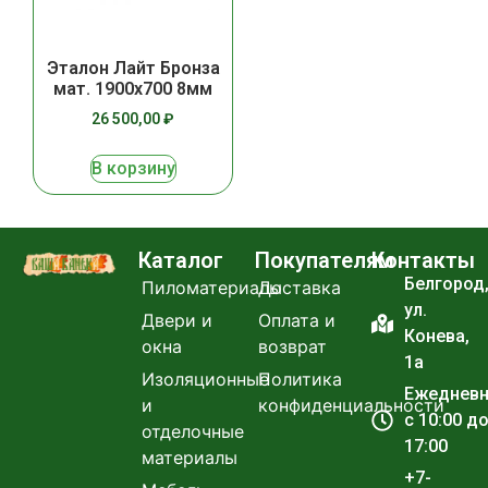
Эталон Лайт Бронза
мат. 1900х700 8мм
26 500,00
₽
В корзину
Каталог
Покупателям
Контакты
Белгород
Пиломатериалы
Доставка
ул.
Двери и
Оплата и
Конева,
окна
возврат
1а
Изоляционные
Политика
Ежеднев
и
конфиденциальности
с 10:00 д
отделочные
17:00
материалы
+7-