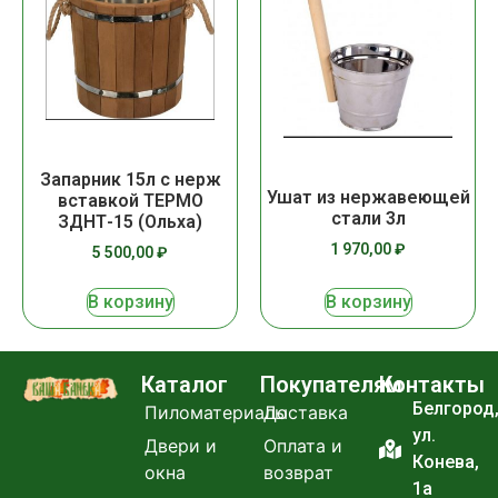
Запарник 15л с нерж
Ушат из нержавеющей
вставкой ТЕРМО
стали 3л
ЗДНТ-15 (Ольха)
1 970,00
₽
5 500,00
₽
В корзину
В корзину
Каталог
Покупателям
Контакты
Белгород
Пиломатериалы
Доставка
ул.
Двери и
Оплата и
Конева,
окна
возврат
1а