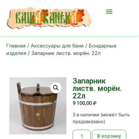
Главная
/
Аксессуары для бани
/
Бондарные
изделия
/ Запарник листв. морён. 22л
Запарник
листв. морён.
22л
9 100,00
₽
3 в наличии (может быть
предзаказано)
В корзину