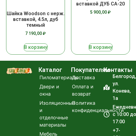
вставкой ДУБ СА-20
5 900,00
₽
Шайка Woodson с нерж.
вставкой, 4.5л, дуб
темный
7 190,00
₽
В корзину
В корзину
Каталог
Покупателям
Контакты
Белгород
Пиломатериалы
Доставка
ул.
Двери и
Оплата и
Конева,
окна
возврат
1а
Изоляционные
Политика
Ежеднев
и
конфиденциальности
с 10:00 д
отделочные
17:00
материалы
+7-
Мебель