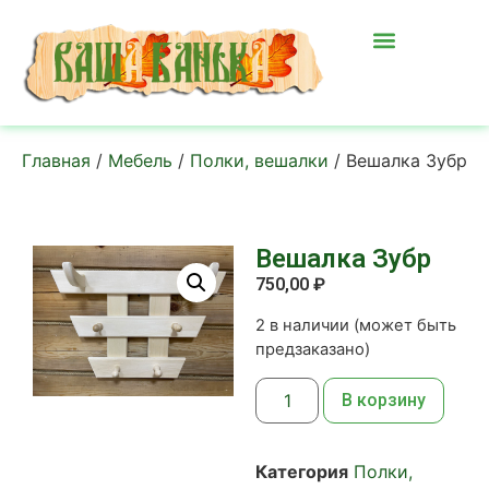
Главная
/
Мебель
/
Полки, вешалки
/ Вешалка Зубр
Вешалка Зубр
750,00
₽
2 в наличии (может быть
предзаказано)
В корзину
Категория
Полки,