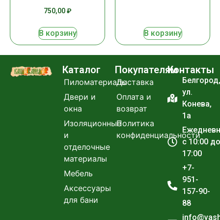
750,00
₽
В корзину
В корзину
Каталог
Покупателям
Контакты
Белгород
Пиломатериалы
Доставка
ул.
Двери и
Оплата и
Конева,
окна
возврат
1а
Изоляционные
Политика
Ежеднев
и
конфиденциальности
с 10:00 д
отделочные
17:00
материалы
+7-
Мебель
951-
Аксессуары
157-90-
для бани
88
info@vas