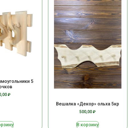
моугольники 5
ючков
0,00
₽
Вешалка «Декор» ольха 5кр
500,00
₽
орзину
В корзину