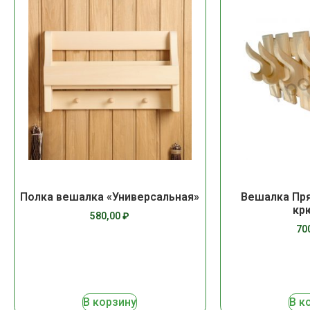
Полка вешалка «Универсальная»
Вешалка Пря
кр
580,00
₽
70
В корзину
В к