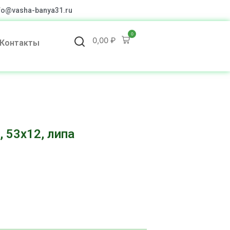
fo@vasha-banya31.ru
0
0,00
₽
Контакты
 53х12, липа