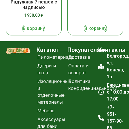
Радужная 7 пешек с
надписью
1 950,00
₽
В корзину
В корзину
Каталог
Покупателям
Контакты
Белгород
Пиломатериалы
Доставка
ул.
Двери и
Оплата и
Конева,
окна
возврат
1а
Изоляционные
Политика
Ежеднев
и
конфиденциальности
с 10:00 д
отделочные
17:00
материалы
+7-
Мебель
951-
Аксессуары
157-90-
для бани
88