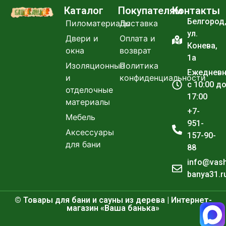
Каталог
Покупателям
Контакты
Белгород
Пиломатериалы
Доставка
ул.
Двери и
Оплата и
Конева,
окна
возврат
1а
Изоляционные
Политика
Ежеднев
и
конфиденциальности
с 10:00 д
отделочные
17:00
материалы
+7-
Мебель
951-
Аксессуары
157-90-
для бани
88
info@vas
banya31.r
© Товары для бани и сауны из дерева | Интернет-
магазин «Ваша банька»