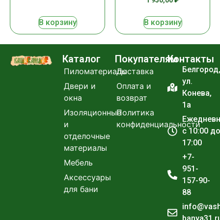
1 950,00
₽
В корзину
В корзину
Каталог
Покупателям
Контакты
Белгород
Пиломатериалы
Доставка
ул.
Двери и
Оплата и
Конева,
окна
возврат
1а
Изоляционные
Политика
Ежеднев
и
конфиденциальности
с 10:00 д
отделочные
17:00
материалы
+7-
Мебель
951-
Аксессуары
157-90-
для бани
88
info@vas
banya31.r