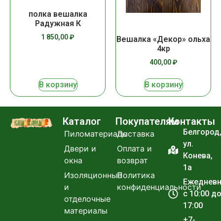
полка вешалка
Радужная К
1 850,00
₽
Вешалка «Декор» ольха
4кр
400,00
₽
В корзину
В корзину
Каталог
Покупателям
Контакты
Белгород
Пиломатериалы
Доставка
ул.
Двери и
Оплата и
Конева,
окна
возврат
1а
Изоляционные
Политика
Ежеднев
и
конфиденциальности
с 10:00 д
отделочные
17:00
материалы
+7-