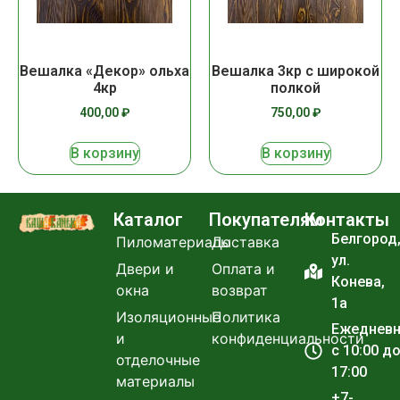
Вешалка «Декор» ольха
Вешалка 3кр с широкой
4кр
полкой
400,00
₽
750,00
₽
В корзину
В корзину
Каталог
Покупателям
Контакты
Белгород
Пиломатериалы
Доставка
ул.
Двери и
Оплата и
Конева,
окна
возврат
1а
Изоляционные
Политика
Ежеднев
и
конфиденциальности
с 10:00 д
отделочные
17:00
материалы
+7-